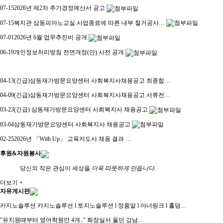
07-15
2026년 제2차 추가경정예산서 공고
07-15
복지관 삼동피아노교실 사업종료에 따른 내부 철거공사…
07-01
2026년 6월 업무추진비 공개
06-19
개인정보처리방침 전면개정(안) 사전 공개
04-13
(긴급)삼동재가방문요양센터 사회복지사채용공고 최종합…
04-09
(긴급)삼동재가방문요양센터 사회복지사채용공고 서류전…
03-23
(긴급) 삼동재가방문요양센터 사회복지사 채용공고
03-04
삼동재가방문요양센터 사회복지사 채용공고
02-25
2026년 「With Up」 교육지도사 채용 결과 …
후원&자원봉사
당신의 작은 관심이 세상을
더욱 따뜻하게 만듭니다.
더보기 +
자유게시판
카지노솔루션 카지노솔루션 l 토지노솔루션 l 정품알 l 아너링크 l 홀덤…
"유치원때부터 영어학원만 4개.." 화장실서 울던 강남…