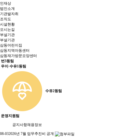
인재상
법인소개
기관발자취
조직도
시설현황
오시는길
부설기관
부설기관
삼동어린이집
삼동지역아동센터
삼동재가방문요양센터
번3동팀
우이·수유1동팀
수유2동팀
운영지원팀
공지사항
채용정보
08-03
2026년 7월 업무추진비 공개