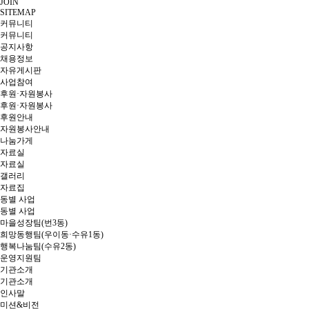
JOIN
SITEMAP
커뮤니티
커뮤니티
공지사항
채용정보
자유게시판
사업참여
후원·자원봉사
후원·자원봉사
후원안내
자원봉사안내
나눔가게
자료실
자료실
갤러리
자료집
동별 사업
동별 사업
마을성장팀(번3동)
희망동행팀(우이동·수유1동)
행복나눔팀(수유2동)
운영지원팀
기관소개
기관소개
인사말
미션&비전