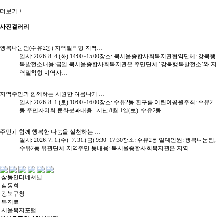
더보기 +
사진갤러리
행복나눔팀(수유2동) 지역밀착형 지역…
일시: 2026. 8. 4.(화) 14:00~15:00장소: 북서울종합사회복지관협약단체: 강북행
복발전소내용:금일 북서울종합사회복지관은 주민단체 ‘강북행복발전소’와 지
역밀착형 지역사…
지역주민과 함께하는 시원한 여름나기 …
일시: 2026. 8. 1.(토) 10:00~16:00장소: 수유2동 흰구름 어린이공원주최: 수유2
동 주민자치회 문화분과내용: 지난 8월 1일(토), 수유2동 …
주민과 함께 행복한 나눔을 실천하는 …
일시: 2026. 7. 1.(수)~7. 31.(금) 9:30~17:30장소: 수유2동 일대인원: 행복나눔팀,
수유2동 유관단체·지역주민 등내용: 북서울종합사회복지관은 지역…
삼동인터네셔널
삼동회
강북구청
복지로
서울복지포털